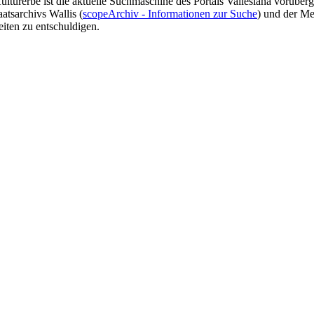
Kulturerbe ist die aktuelle Suchmaschine des Portals Vallesiana vorüb
atsarchivs Wallis (
scopeArchiv - Informationen zur Suche
) und der Me
eiten zu entschuldigen.