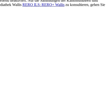
ergehend deaktiviert. Nur die Sammlungen der Kantonsmuseen sind
diathek Wallis
RERO ILS: RERO+ Wallis
zu konsultieren, gehen Sie