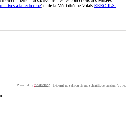
est momentanément désactivé. Seules les collections des Musées
elatives à la recherche
) et de la Médiathèque Valais
RERO ILS:
/
boomerang
Powered by
- Hébergé au sein du réseau scientifique valaisan
VSnet
on