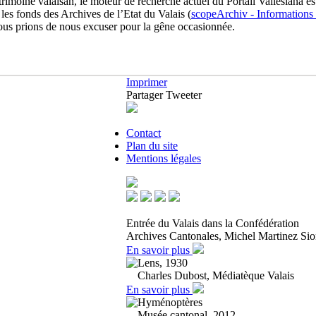
trimoine valaisan, le moteur de recherche actuel du Portail Vallesiana 
 les fonds des Archives de l’Etat du Valais (
scopeArchiv - Informations r
 vous prions de nous excuser pour la gêne occasionnée.
Imprimer
Partager
Tweeter
Contact
Plan du site
Mentions légales
Entrée du Valais dans la Confédération
Archives Cantonales, Michel Martinez Si
En savoir plus
Lens, 1930
Charles Dubost, Médiatèque Valais
En savoir plus
Hyménoptères
Musée cantonal, 2012